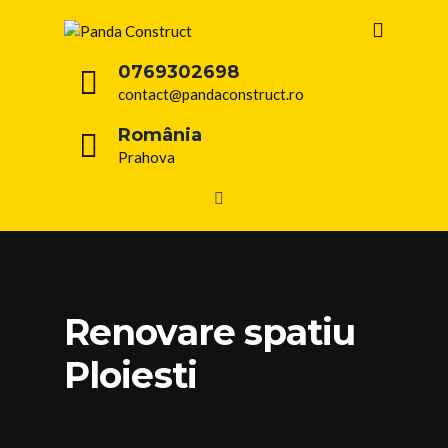
0769302698
contact@pandaconstruct.ro
România
Prahova
Renovare spatiu
Ploiesti