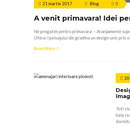
21 martie 2017
Blog
0
A venit primavara! Idei pe
Ne pregatim pentru primavara – Aranjamente super
Ofera-i peisajului din gradina un design unic prin 
Read More
20
Desig
imag
Toti vi
baia ce
dormito