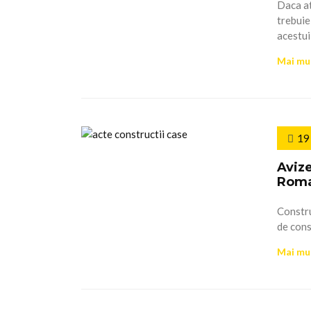
Daca at
trebuie
acestui 
Mai mu
19
Avize
Roma
Constru
de cons
Mai mu