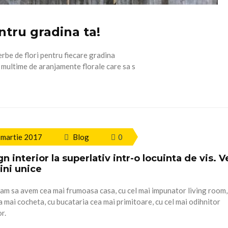
ntru gradina ta!
be de flori pentru fiecare gradina
o multime de aranjamente florale care sa s
 martie 2017
Blog
0
n interior la superlativ intr-o locuinta de vis. V
ini unice
sam sa avem cea mai frumoasa casa, cu cel mai impunator living room,
a mai cocheta, cu bucataria cea mai primitoare, cu cel mai odihnitor
r.