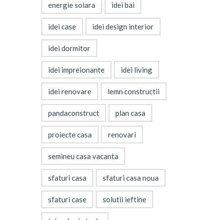
energie solara
idei bai
idei case
idei design interior
idei dormitor
idei impreionante
idei living
idei renovare
lemn constructii
pandaconstruct
plan casa
proiecte casa
renovari
semineu casa vacanta
sfaturi casa
sfaturi casa noua
sfaturi case
solutii ieftine