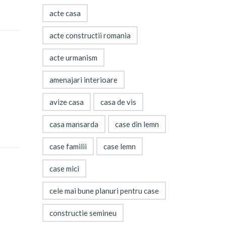
acte casa
acte constructii romania
acte urmanism
amenajari interioare
avize casa
casa de vis
casa mansarda
case din lemn
case familii
case lemn
case mici
cele mai bune planuri pentru case
constructie semineu