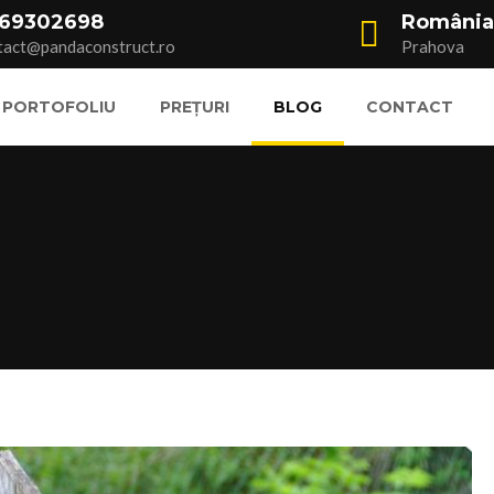
69302698
Români
tact@pandaconstruct.ro
Prahova
PORTOFOLIU
PREȚURI
BLOG
CONTACT