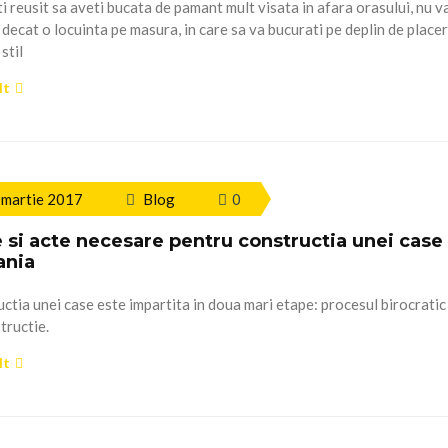
i reusit sa aveti bucata de pamant mult visata in afara orasului, nu v
 decat o locuinta pe masura, in care sa va bucurati pe deplin de placer
stil
lt
 martie 2017
Blog
0
 si acte necesare pentru constructia unei case 
nia
ctia unei case este impartita in doua mari etape: procesul birocratic 
tructie.
lt