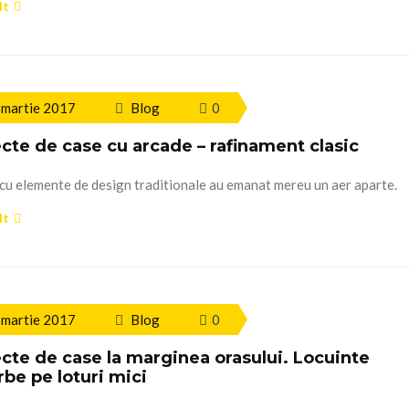
lt
 martie 2017
Blog
0
cte de case cu arcade – rafinament clasic
cu elemente de design traditionale au emanat mereu un aer aparte.
lt
 martie 2017
Blog
0
cte de case la marginea orasului. Locuinte
be pe loturi mici