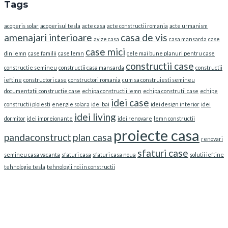
Tags
acoperis solar
acoperisul tesla
acte casa
acte constructii romania
acte urmanism
amenajari interioare
casa de vis
avize casa
casa mansarda
case
case mici
din lemn
case familii
case lemn
cele mai bune planuri pentru case
constructii case
constructie semineu
constructii casa mansarda
constructii
ieftine
constructori case
constructori romania
cum sa construiesti semineu
documentatii constructie case
echipa constructii lemn
echipa construtii case
echipe
idei case
constructii ploiesti
energie solara
idei bai
idei design interior
idei
idei living
dormitor
idei impreionante
idei renovare
lemn constructii
proiecte casa
pandaconstruct
plan casa
renovari
sfaturi case
semineu casa vacanta
sfaturi casa
sfaturi casa noua
solutii ieftine
tehnologie tesla
tehnologii noi in constructii