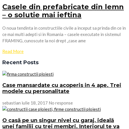
Casele din prefabricate din lemn
– o solutie mai ieftina
O noua tendinta in constructiile civile a inceput sa prinda din ce in
ce mai multi adepti si in Romania – casele executate in sistemul
FRAMING, cunoscute la noi drept „case ame
Read More
Recent Posts
Case mansardate cu acoperis in 4 ape. Trei
modele cu personalitate
sebastian
iulie 18, 2017
No response
O casă pe un singur nivel cu garaj, ideală
unei familii cu trei membri. Interiorul te va