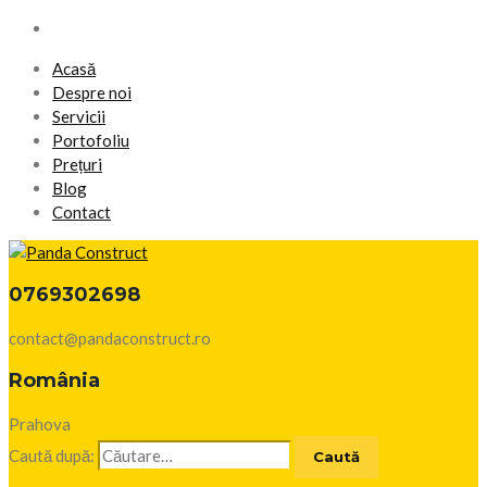
Acasă
Despre noi
Servicii
Portofoliu
Prețuri
Blog
Contact
0769302698
contact@pandaconstruct.ro
România
Prahova
Caută după: