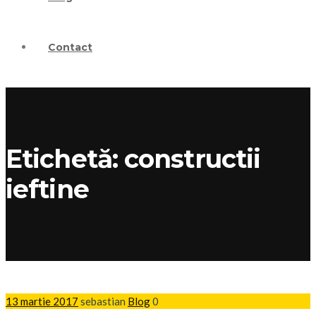
Contact
Etichetă: constructii
ieftine
13 martie 2017
sebastian
Blog
0