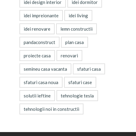
idei design interior
idei dormitor
idei impreionante
idei living
idei renovare
lemn constructii
pandaconstruct
plan casa
proiecte casa
renovari
semineu casa vacanta
sfaturi casa
sfaturi casa noua
sfaturi case
solutii ieftine
tehnologie tesla
tehnologii noi in constructii