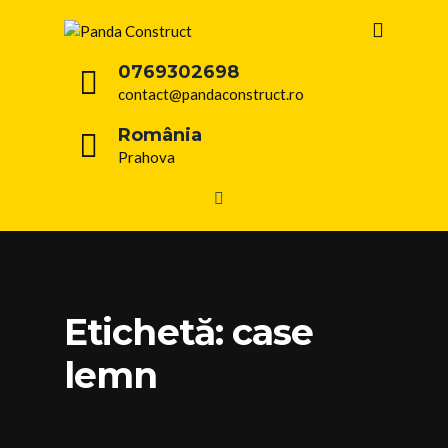
0769302698
contact@pandaconstruct.ro
România
Prahova
Etichetă: case
lemn