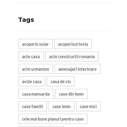
Tags
acoperis solar
acoperisul tesla
acte casa
acte constructii romania
acte urmanism
amenajari interioare
avize casa
casa de vis
casa mansarda
case din lemn
case familii
case lemn
case mici
cele mai bune planuri pentru case