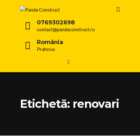
0769302698
contact@pandaconstruct.ro
România
Prahova
Etichetă: renovari