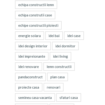
echipa constructii lemn
echipa construtii case
echipe constructii ploiesti
energie solara
idei bai
idei case
idei design interior
idei dormitor
idei impreionante
idei living
idei renovare
lemn constructii
pandaconstruct
plan casa
proiecte casa
renovari
semineu casa vacanta
sfaturi casa